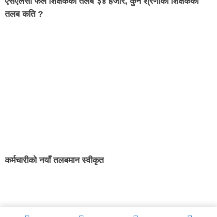
एसएलसी फेल शिक्षकको तलब ३४ हजार, कुन श्रेणीका शिक्षकको
तलब कति ?
कर्मचारीको नयाँ तलबमान स्वीकृत